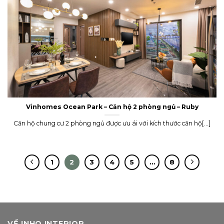
Vinhomes Ocean Park – Căn hộ 2 phòng ngủ – Ruby
Căn hộ chung cư 2 phòng ngủ được ưu ái với kích thước căn hộ[...]
1
2
3
4
5
…
8
VỀ INHO INTERIOR