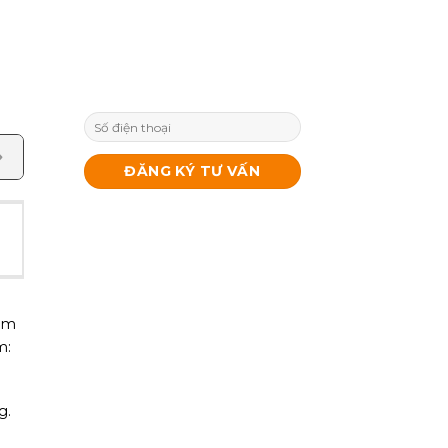
ẩm
m:
g.