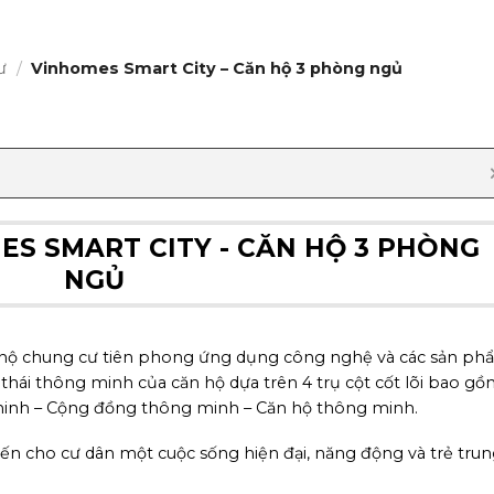
ư
/
Vinhomes Smart City – Căn hộ 3 phòng ngủ
S SMART CITY - CĂN HỘ 3 PHÒNG
NGỦ
 hộ chung cư tiên phong ứng dụng công nghệ và các sản ph
 thái thông minh của căn hộ dựa trên 4 trụ cột cốt lõi bao gồ
inh – Cộng đồng thông minh – Căn hộ thông minh.
n cho cư dân một cuộc sống hiện đại, năng động và trẻ trun