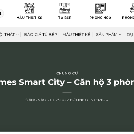
MẪU THIẾT KẾ
TỦ BẾP
PHÒNG NGỦ
PHÒN
ỘI THẤT
BÁO GIÁ TỦ BẾP
MẪU THIẾT KẾ
SẢN PHẨM
DỰ
CHUNG CƯ
mes Smart City – Căn hộ 3 phò
ĐĂNG VÀO
20/12/2022
BỞI
INHO INTERIOR