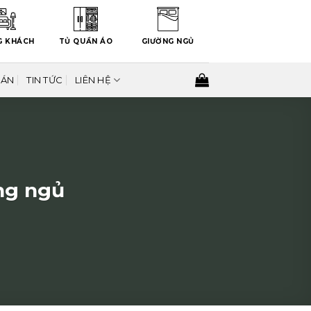
G KHÁCH
TỦ QUẦN ÁO
GIƯỜNG NGỦ
 ÁN
TIN TỨC
LIÊN HỆ
ng ngủ