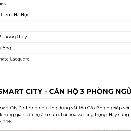
mes
 Liêm, Hà Nội
2 thông thủy
Cường
nate Lacquere
SMART CITY - CĂN HỘ 3 PHÒNG NG
rt City 3 phòng ngủ ứng dụng vật liệu Gỗ công nghiệp với
 không gian căn hộ ấm cúm, hài hòa và sang trọng. Hãy cùng
 nhé: