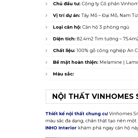
Chủ đầu tư:
Công ty Cổ phần Vinho
Vị trí dự án:
Tây Mỗ – Đại Mỗ, Nam Từ
Loại căn hộ:
Căn hộ 3 phòng ngủ
Diện tích:
82.4m2 Tim tường – 75.4m
Chất liệu:
100% gỗ công nghiệp An 
Bề mặt hoàn thiện:
Melamine | Lami
Màu sắc:
NỘI THẤT VINHOMES 
Thiết kế nội thất chung cư
Vinhomes Sma
màu sắc đa dạng, chân thật tạo nên một
INHO Interior
khám phá ngay căn hộ này