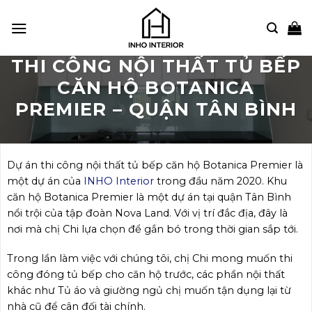
Bỏ
qua
nội
dung
THI CÔNG NỘI THẤT TỦ BẾP
CĂN HỘ BOTANICA
PREMIER – QUẬN TÂN BÌNH
Dự án thi công nội thất tủ bếp căn hộ Botanica Premier là
một dự án của
INHO Interior
trong đầu năm 2020. Khu
căn hộ Botanica Premier là một dự án tại quận Tân Bình
nổi trội của tập đoàn Nova Land. Với vị trí đắc địa, đây là
nơi mà chị Chi lựa chọn để gắn bó trong thời gian sắp tới.
Trong lần làm việc với chúng tôi, chị Chi mong muốn thi
công đóng tủ bếp cho căn hộ trước, các phần nội thất
khác như Tủ áo và giường ngủ chị muốn tận dụng lại từ
nhà cũ để cân đối tài chính.