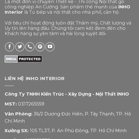
Là một đơn vị chuyên Thiết kế - Thi công Nội thất gỗ
công nghiệp An Cường. Sản phẩm thế mạnh của
INHO
Interior
là Tủ bếp và nội thất cho nhà phố, căn hộ.
Với tiêu chí hoạt động luôn đặt Thẩm mỹ, Chất lượng và
Uy tín lên hàng đầu. Chúng tôi cam kết đem đến cho
Khách hàng sự yên tâm và hài lòng tuyệt đối.
LIÊN HỆ INHO INTERIOR
Công Ty TNHH Kiến Trúc - Xây Dựng - Nội Thất INHO
MST:
0317265559
Văn Phòng:
36/2 Dương Đức Hiền, P. Tây Thạnh, TP. Hồ
Chí Minh
Xưởng SX:
105 TL37, P. An Phú Đông, TP. Hồ Chí Minh