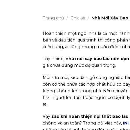
Trang chủ
/
Chia sẻ
/
Nhà Mới Xây Bao 
Hoàn thiện một ngôi nhà là cả một hành t
bản vẽ đầu tiên, quá trình thi công phần
cuối cùng, ai cũng mong muốn được nha
Tuy nhiên,
nhà mới xây bao lâu nên dọn
giá chưa đúng mức độ quan trọng.
Mùi sơn mới, keo dán, gỗ công nghiệp ha
còn có thể chứa các hợp chất hữu cơ bay
lượng không khí trong nhà. Nếu chuyển v
thai, người lớn tuổi hoặc người có bệnh 
ra.
Vậy
sau khi hoàn thiện nội thất bao lâ
chóng và an toàn? Trong bài viết này,
INH
những yếu tố ảnh hưởng đến chất lượng 