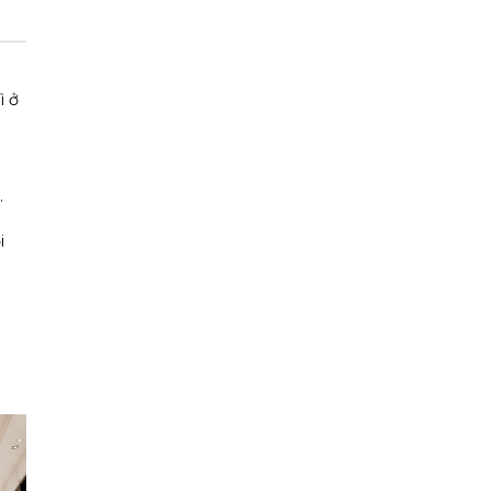
ì ở
.
i