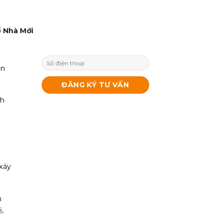
ề Nhà Mới
èn
nh
à
xảy
h
,