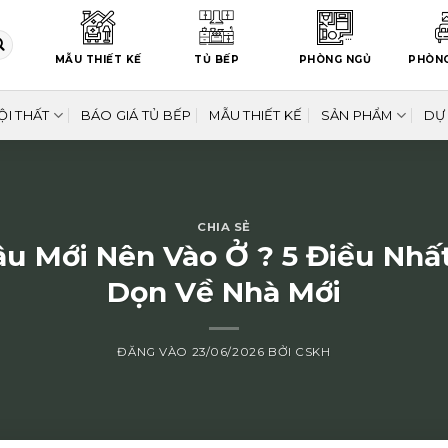
MẪU THIẾT KẾ
TỦ BẾP
PHÒNG NGỦ
PHÒN
ỘI THẤT
BÁO GIÁ TỦ BẾP
MẪU THIẾT KẾ
SẢN PHẨM
DỰ
CHIA SẺ
u Mới Nên Vào Ở ? 5 Điều Nhấ
Dọn Về Nhà Mới
ĐĂNG VÀO
23/06/2026
BỞI
CSKH