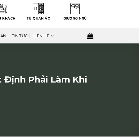
G KHÁCH
TỦ QUẦN ÁO
GIƯỜNG NGỦ
 ÁN
TIN TỨC
LIÊN HỆ
t Định Phải Làm Khi