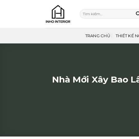
Bỏ
qua
Tìm
nội
kiếm:
dung
TRANG CHỦ
THIẾT KẾ N
Nhà Mới Xây Bao Lâ