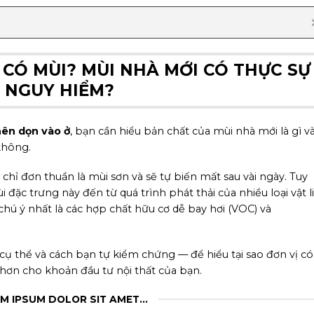
 CÓ MÙI? MÙI NHÀ MỚI CÓ THỰC SỰ
NGUY HIỂM?
nên dọn vào ở
, bạn cần hiểu bản chất của mùi nhà mới là gì v
không.
hỉ đơn thuần là mùi sơn và sẽ tự biến mất sau vài ngày. Tuy
i đặc trưng này đến từ quá trình phát thải của nhiều loại vật l
chú ý nhất là các hợp chất hữu cơ dễ bay hơi (VOC) và
 cụ thể và cách bạn tự kiểm chứng — để hiểu tại sao đơn vị có
 hơn cho khoản đầu tư nội thất của bạn.
M IPSUM DOLOR SIT AMET...