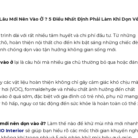
Lâu Mới Nên Vào Ở ? 5 Điều Nhất Định Phải Làm Khi Dọn V
rình dài với rất nhiều tâm huyết và chi phí đầu tư. Từ những
 thô, hoàn thiện nội thất cho đến khi bật sáng những chiếc đ
nh chóng dọn vào tận hưởng không gian sống mới.
 vào ở
lại là câu hỏi mà nhiều gia chủ thường bỏ qua hoặc đá
y các vật liệu hoàn thiện không chỉ gây cảm giác khó chịu m
 hơi (VOC), formaldehyde và nhiều chất ảnh hưởng đến chất
ào ở quá sớm, đặc biệt với gia đình có trẻ nhỏ, phụ nữ mang
lý hô hấp, nguy cơ tác động đến sức khỏe là hoàn toàn có thể 
u mới nên dọn vào ở?
Làm thế nào để khử mùi nhà mới nhan
O Interior
sẽ giúp bạn hiểu rõ các mốc thời gian khuyến nghị
không khí trong nhà và 5 giải pháp khử mùi hiệu quả giúp