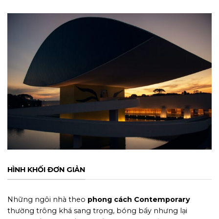
HÌNH KHỐI ĐƠN GIẢN
Những ngôi nhà theo
phong cách Contemporary
thường trông khá sang trọng, bóng bẩy nhưng lại