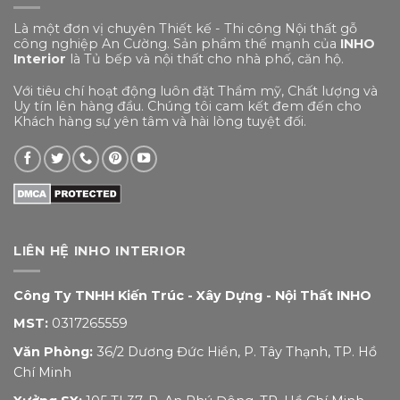
Là một đơn vị chuyên Thiết kế - Thi công Nội thất gỗ
công nghiệp An Cường. Sản phẩm thế mạnh của
INHO
Interior
là Tủ bếp và nội thất cho nhà phố, căn hộ.
Với tiêu chí hoạt động luôn đặt Thẩm mỹ, Chất lượng và
Uy tín lên hàng đầu. Chúng tôi cam kết đem đến cho
Khách hàng sự yên tâm và hài lòng tuyệt đối.
LIÊN HỆ INHO INTERIOR
Công Ty TNHH Kiến Trúc - Xây Dựng - Nội Thất INHO
MST:
0317265559
Văn Phòng:
36/2 Dương Đức Hiền, P. Tây Thạnh, TP. Hồ
Chí Minh