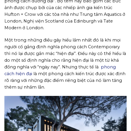
phong cách đương đại”. Bộ tem này bao gồm các bức
ảnh được chụp bởi của các nhiếp ảnh gia kiến ​​trúc
Hufton + Crow với các tòa nhà như Trung tâm Aquatics ở
London, Nghị viện Scotland của Edinburgh và Tate
Modern ở London.
Một trong những điều gây hiểu lầm nhất đó là khi mọi
người cố gắng định nghĩa phong cách Contemporary
thì nó lại được gắn mác “hiện đại”. Điều này có thể hiểu là
do một số định nghĩa cho rằng hiện đại là một từ khá
đồng nghĩa với “ngày nay”. Nhưng thực tế là
phong
cách hiện đại
là một phong cách kiến ​​trúc được xác định
rõ ràng với những đặc điểm riêng biệt của nó làm tăng
thêm sự nhầm lẫn.