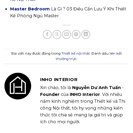
Master Bedroom
Là Gì ? 03 Điều Cần Lưu Ý Khi Thiết
Kế Phòng Ngủ Master
Bài viết này được đăng trong
Thiết kế nội thất
. Đánh dấu
liên kết
thường trực
.
INHO INTERIOR
Xin chào, tôi là
Nguyễn Dư Anh Tuấn
-
Founder
của
INHO Interior
. Với nhiều
năm kinh nghiệm trong Thiết kế và Thi
công Nội thất, tôi hy vọng những kiến
thức tôi chia sẻ mang lại giá trị và giúp
ích cho mọi người.