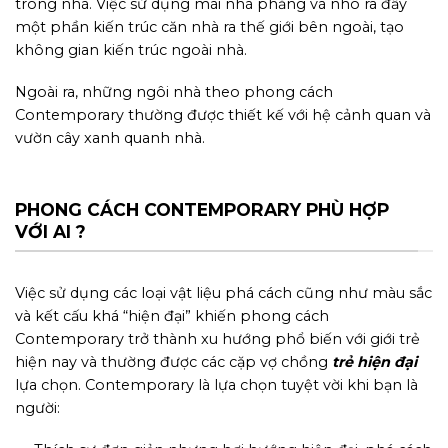
trong nhà. Việc sử dụng mái nhà phẳng và nhô ra đẩy
một phần kiến trúc căn nhà ra thế giới bên ngoài, tạo
không gian kiến trúc ngoài nhà.
Ngoài ra, những ngôi nhà theo phong cách
Contemporary thường được thiết kế với hệ cảnh quan và
vườn cây xanh quanh nhà.
PHONG CÁCH CONTEMPORARY PHÙ HỢP
VỚI AI ?
Việc sử dụng các loại vật liệu phá cách cũng như màu sắc
và kết cấu khá “hiện đại” khiến phong cách
Contemporary trở thành xu hướng phổ biến với giới trẻ
hiện nay và thường được các cặp vợ chồng
trẻ hiện đại
lựa chọn. Contemporary là lựa chọn tuyệt vời khi bạn là
người: