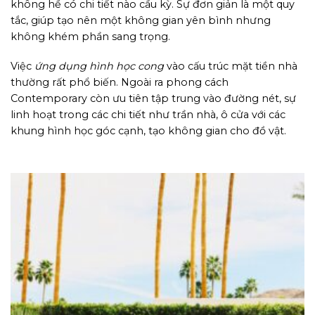
không hề có chi tiết nào cầu kỳ. Sự đơn giản là một quy
tắc, giúp tạo nên một không gian yên bình nhưng
không khém phần sang trọng.
Việc
ứng dụng hình học cong
vào cấu trúc mặt tiền nhà
thường rất phổ biến. Ngoài ra phong cách
Contemporary còn ưu tiên tập trung vào đường nét, sự
linh hoạt trong các chi tiết như trần nhà, ô cửa với các
khung hình học góc cạnh, tạo không gian cho đồ vật.