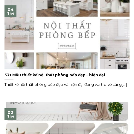
04
Th4
33+ Mẫu thiết kế nội thất phòng bếp đẹp – hiện đại
Thiết kế nội thất phòng bếp đẹp và hiện đại đóng vai trò vô cùng[...]
02
Th4