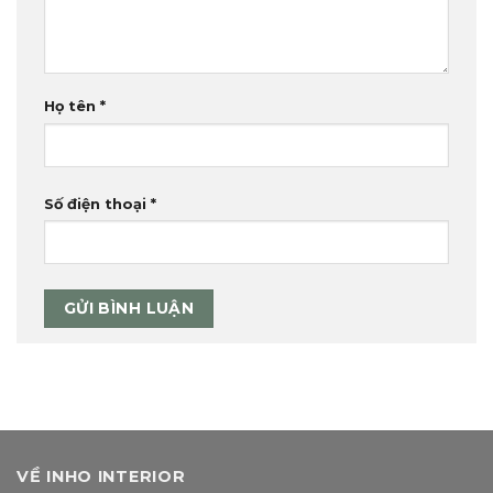
Họ tên
*
Số điện thoại
*
VỀ INHO INTERIOR