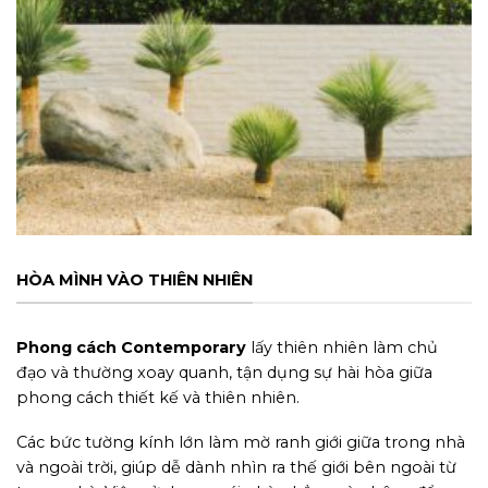
HÒA MÌNH VÀO THIÊN NHIÊN
Phong cách Contemporary
lấy thiên nhiên làm chủ
đạo và thường xoay quanh, tận dụng sự hài hòa giữa
phong cách thiết kế và thiên nhiên.
Các bức tường kính lớn làm mờ ranh giới giữa trong nhà
và ngoài trời, giúp dễ dành nhìn ra thế giới bên ngoài từ