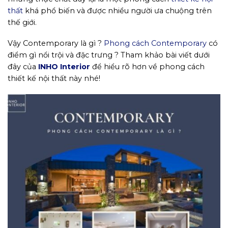
thất
khá phổ biến và được nhiều người ưa chuộng trên
thế giới.
Vậy Contemporary là gì ?
Phong cách Contemporary
có
điểm gì nổi trội và đặc trưng ? Tham khảo bài viết dưới
đây của
INHO Interior
để hiểu rõ hơn về phong cách
thiết kế nội thất này nhé!