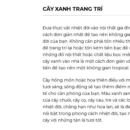
CÂY XANH TRANG TRÍ
Đưa thực vật nhiệt đới vào nội thất gia đì
cách đơn giản nhất để tạo nên không gia
đới của bạn. Không cần phải tốn nhiều th
để trang trí lại hoặc tốn kém tiền bạc đ
những đồ nội thất hoặc chất liệu bọc mớ
cây xanh vào nhà là một cách đơn giản và
tiền để tạo nên một không gian tropical
Cây hồng môn hoặc hoa thiên điểu với m
tươi sáng, sống động sẽ tạo thêm điểm 
tế cho căn phòng của bạn. Màu xanh sa
của cây chuối, cây cọ, cây cau, tre và các l
nhiệt đới, chẳng hạn như hoa lan, sẽ là 
nổi bật trong phong cách nhiệt đới, tạo
cây với những tán lá tươi tốt.