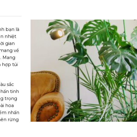
nh bạn là
n nhiệt
ời gian
ể mang về
i. Mang
 hợp túi
.
àu sắc
nhấn tinh
ng trọng
oài hoa
điểm nhấn
 nên rừng