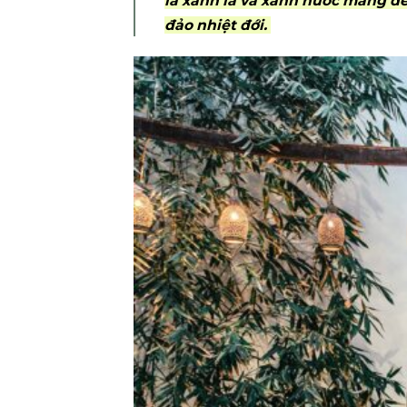
là xanh lá và xanh nước mang đ
đảo nhiệt đới.