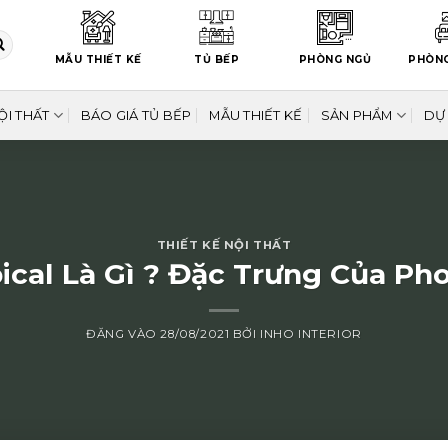
MẪU THIẾT KẾ
TỦ BẾP
PHÒNG NGỦ
PHÒN
ỘI THẤT
BÁO GIÁ TỦ BẾP
MẪU THIẾT KẾ
SẢN PHẨM
DỰ
THIẾT KẾ NỘI THẤT
cal Là Gì ? Đặc Trưng Của Ph
ĐĂNG VÀO
28/08/2021
BỞI
INHO INTERIOR