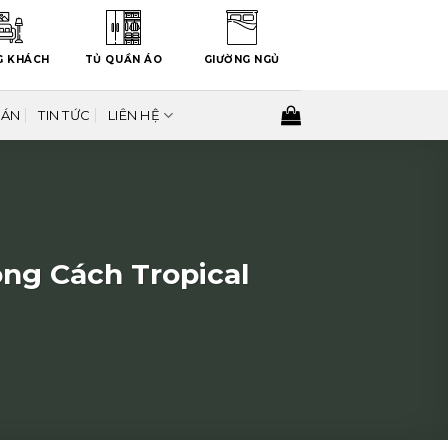
G KHÁCH
TỦ QUẦN ÁO
GIƯỜNG NGỦ
 ÁN
TIN TỨC
LIÊN HỆ
ong Cách Tropical