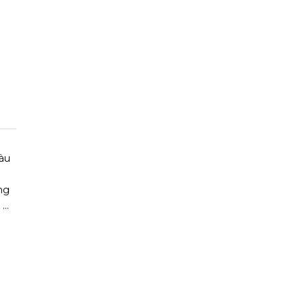
àu
ng
 …
”