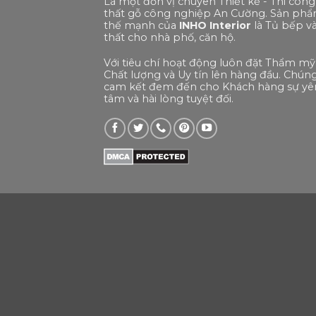
Là một đơn vị chuyên Thiết kế - Thi công
thất gỗ công nghiệp An Cường. Sản ph
thế mạnh của
INHO Interior
là Tủ bếp và
thất cho nhà phố, căn hộ.
Với tiêu chí hoạt động luôn đặt Thẩm mỹ
Chất lượng và Uy tín lên hàng đầu. Chúng
cam kết đem đến cho Khách hàng sự yê
tâm và hài lòng tuyệt đối.