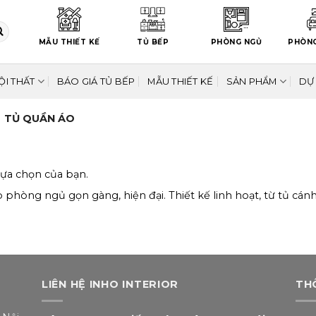
MẪU THIẾT KẾ
TỦ BẾP
PHÒNG NGỦ
PHÒN
ỘI THẤT
BÁO GIÁ TỦ BẾP
MẪU THIẾT KẾ
SẢN PHẨM
DỰ
|
TỦ QUẦN ÁO
ựa chọn của bạn.
úp phòng ngủ gọn gàng, hiện đại. Thiết kế linh hoạt, từ tủ c
LIÊN HỆ INHO INTERIOR
TH