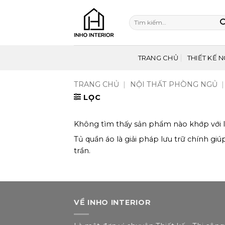
Bỏ
qua
Tìm
nội
kiếm:
dung
TRANG CHỦ
THIẾT KẾ N
TRANG CHỦ
|
NỘI THẤT PHÒNG NGỦ
LỌC
Không tìm thấy sản phẩm nào khớp với l
Tủ quần áo là giải pháp lưu trữ chính gi
trần.
VỀ INHO INTERIOR