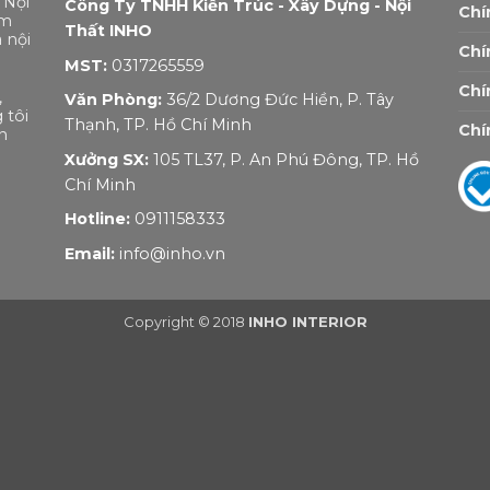
 Nội
Công Ty TNHH Kiến Trúc - Xây Dựng - Nội
Chí
ẩm
Thất INHO
 nội
Chí
MST:
0317265559
Chí
,
Văn Phòng:
36/2 Dương Đức Hiền, P. Tây
 tôi
Thạnh, TP. Hồ Chí Minh
Chí
n
Xưởng SX:
105 TL37, P. An Phú Đông, TP. Hồ
Chí Minh
Hotline:
0911158333
Email:
info@inho.vn
Copyright © 2018
INHO INTERIOR