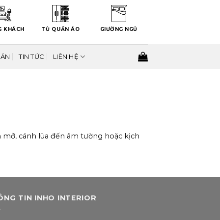
G KHÁCH
TỦ QUẦN ÁO
GIƯỜNG NGỦ
 ÁN
TIN TỨC
LIÊN HỆ
ánh mở, cánh lùa đến âm tường hoặc kịch
ÔNG TIN INHO INTERIOR