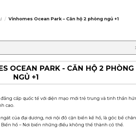
ư
/
Vinhomes Ocean Park – Căn hộ 2 phòng ngủ +1
S OCEAN PARK - CĂN HỘ 2 PHÒNG
NGỦ +1
ị đẳng cấp quốc tế với diện mạo mới trẻ trung và tinh thần h
nh cao.
ngát của đại dương, nơi nội đô cận biển kề hồ, là góc bể chân
iển hồ – Nơi biến những điều không thể thành có thể.