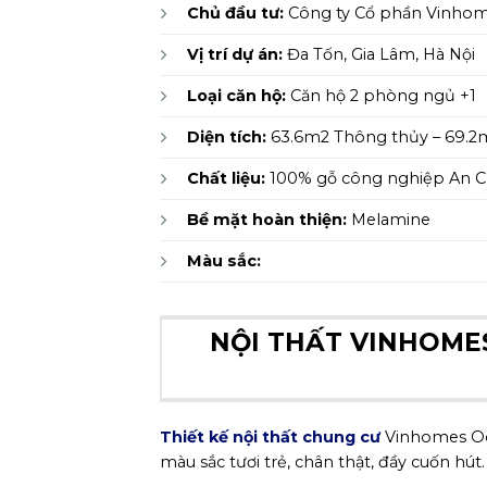
Chủ đầu tư:
Công ty Cổ phần Vinho
Vị trí dự án:
Đa Tốn, Gia Lâm, Hà Nội
Loại căn hộ:
Căn hộ 2 phòng ngủ +1
Diện tích:
63.6m2 Thông thủy – 69.2
Chất liệu:
100% gỗ công nghiệp An 
Bề mặt hoàn thiện:
Melamine
Màu sắc:
NỘI THẤT VINHOME
Thiết kế nội thất chung cư
Vinhomes Oc
màu sắc tươi trẻ, chân thật, đầy cuốn hút.