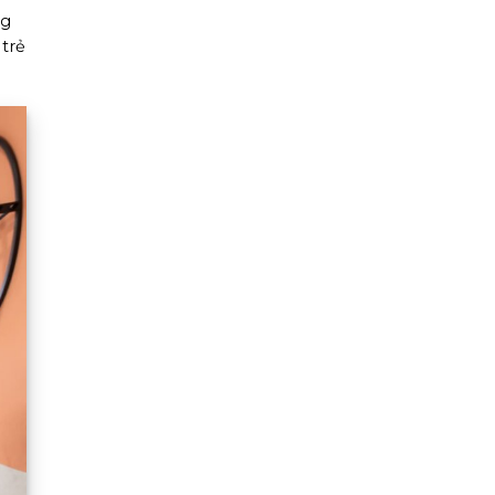
ng
 trẻ