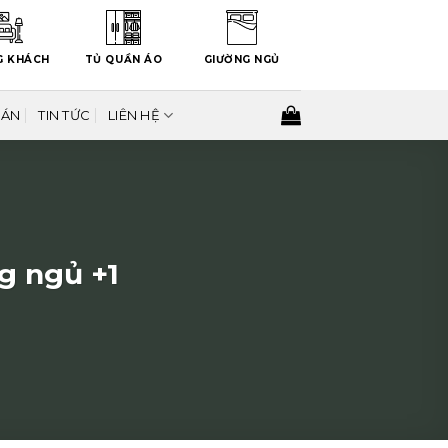
G KHÁCH
TỦ QUẦN ÁO
GIƯỜNG NGỦ
 ÁN
TIN TỨC
LIÊN HỆ
g ngủ +1