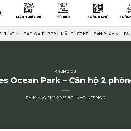
MẪU THIẾT KẾ
TỦ BẾP
PHÒNG NGỦ
PHÒN
ỘI THẤT
BÁO GIÁ TỦ BẾP
MẪU THIẾT KẾ
SẢN PHẨM
DỰ
CHUNG CƯ
s Ocean Park – Căn hộ 2 phòn
ĐĂNG VÀO
21/12/2022
BỞI
INHO INTERIOR