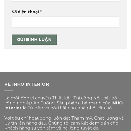
Số điện thoại
*
VỀ INHO INTERIOR
Là một đơn vị chuyên Thiết kế - Thi công Nội thất gỗ
công nghiệp An Cường. Sản phẩm thế mạnh của
INHO
Interior
là Tủ bếp và nội thất cho nhà phố, căn hộ.
Với tiêu chí hoạt động luôn đặt Thẩm mỹ, Chất lượng và
Uy tín lên hàng đầu. Chúng tôi cam kết đem đến cho
Khách hàng sự yên tâm và hài lòng tuyệt đối.