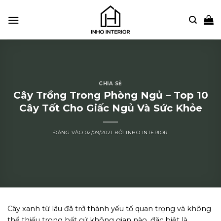
Bỏ
qua
nội
dung
CHIA SẺ
Cây Trồng Trong Phòng Ngủ – Top 10
Cây Tốt Cho Giấc Ngủ Và Sức Khỏe
ĐĂNG VÀO
02/09/2021
BỞI
INHO INTERIOR
Cây xanh từ lâu đã trở thành yếu tố quan trọng và không
thể thiếu trong bất cứ không gian nào, đặc biệt là