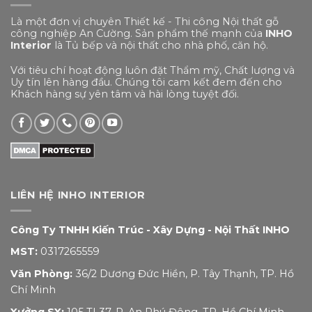
Là một đơn vị chuyên Thiết kế - Thi công Nội thất gỗ
công nghiệp An Cường. Sản phẩm thế mạnh của
INHO
Interior
là Tủ bếp và nội thất cho nhà phố, căn hộ.
Với tiêu chí hoạt động luôn đặt Thẩm mỹ, Chất lượng và
Uy tín lên hàng đầu. Chúng tôi cam kết đem đến cho
Khách hàng sự yên tâm và hài lòng tuyệt đối.
LIÊN HỆ INHO INTERIOR
Công Ty TNHH Kiến Trúc - Xây Dựng - Nội Thất INHO
MST:
0317265559
Văn Phòng:
36/2 Dương Đức Hiền, P. Tây Thạnh, TP. Hồ
Chí Minh
Xưởng SX:
105 TL37, P. An Phú Đông, TP. Hồ Chí Minh