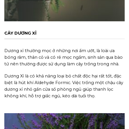
CÂY DƯƠNG XỈ
Dương xỉ thường mọc ở những nơi ẩm ướt, là loài ưa
bóng râm, thân cỏ và có rẽ mọc ngầm, sinh sản qua bào
tử nên thường được sử dụng làm cây trồng trong nhà.
Dương Xỉ là có khả năng loại bỏ chất độc hại rất tốt, đặc
biệt là hút khí Aldehyde Formic. Việc trồng một chậu cây
dương xỉ nhỏ gần cửa sổ phòng ngủ giúp thanh lọc
không khí, hỗ trợ giấc ngủ, kéo dài tuổi thọ.