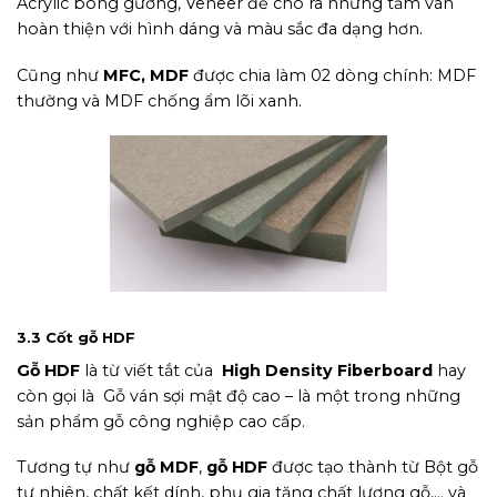
Acrylic bóng gương, Veneer để cho ra những tấm ván
hoàn thiện với hình dáng và màu sắc đa dạng hơn.
Cũng như
MFC, MDF
được chia làm 02 dòng chính: MDF
thường và MDF chống ẩm lõi xanh.
Hình ảnh gỗ MDF
3.3 Cốt gỗ HDF
Gỗ HDF
là từ viết tắt của
High Density Fiberboard
hay
còn gọi là Gỗ ván sợi mật độ cao – là một trong những
sản phẩm gỗ công nghiệp cao cấp.
Tương tự như
gỗ MDF
,
gỗ HDF
được tạo thành từ Bột gỗ
tự nhiên, chất kết dính, phụ gia tăng chất lượng gỗ,… và