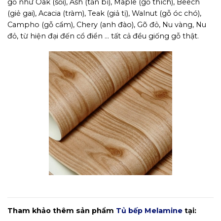
gỗ như Oak (sồi), Ash (tần bì), Maple (gỗ thích), Beech
(giẻ gai), Acacia (tràm), Teak (giả tị), Walnut (gỗ óc chó),
Campho (gỗ cẩm), Chery (anh đào), Gõ đỏ, Nu vàng, Nu
đỏ, từ hiện đại đến cổ điển … tất cả đều giống gỗ thật.
Hình ảnh bề mặt Melamine
Tham khảo thêm sản phẩm
Tủ bếp Melamine
tại: