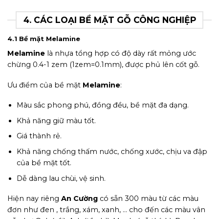
4. CÁC LOẠI BỀ MẶT GỖ CÔNG NGHIỆP
4.1 Bề mặt Melamine
Melamine
là nhựa tổng hợp có độ dày rất mỏng ước
chừng 0.4-1 zem (1zem=0.1mm), được phủ lên cốt gỗ.
Ưu điểm của bề mặt
Melamine
:
Màu sắc phong phú, đồng đều, bề mặt đa dạng.
Khả năng giữ màu tốt.
Giá thành rẻ.
Khả năng chống thấm nước, chống xước, chịu va đập
của bề mặt tốt.
Dễ dàng lau chùi, vệ sinh.
Hiện nay riêng
An Cường
có sẵn 300 màu từ các màu
đơn như đen , trắng, xám, xanh, … cho đến các màu vân