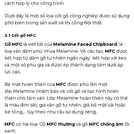
cách hợp lý cho công trình.
Dưới đây là một số loại cốt gỗ công nghiệp được sử dụng
phổ biến trong sản xuất và thi công Nội thất:
3.1 Cốt gỗ MFC
Gỗ MFC
là viết tắt của
Melamine Faced Chipboard
, là
loại ván dăm phủ nhựa Melamine. Về cấu tạo,
MFC
được
kết hợp từ dăm gỗ tự nhiên ngắn ngày kết hợp với keo
và một số phụ gia và được ép thành dạng tấm dưới áp
lực cao.
Bề mặt hoàn thiện của
MFC
được phủ lên một
lớp Melamine nhầm bảo vệ cốt gỗ và tạo hình hoàn
thiện cho tấm ván. Lớp Melamine hoàn thiện này có thể
là màu đơn sắc, giả vân gỗ tự nhiên, giả bề mặt vải hoặc
bê tông,… tùy theo nhu cầu sử dụng riêng.
MFC
có hai loại: Gỗ
MFC thường
và gỗ
MFC chống ẩm
lõi
xanh.