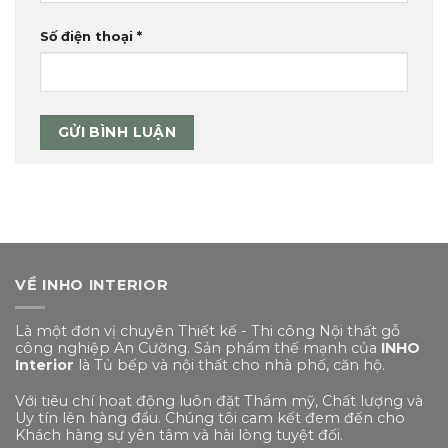
Số điện thoại
*
VỀ INHO INTERIOR
Là một đơn vị chuyên Thiết kế - Thi công Nội thất gỗ
công nghiệp An Cường. Sản phẩm thế mạnh của
INHO
Interior
là Tủ bếp và nội thất cho nhà phố, căn hộ.
Với tiêu chí hoạt động luôn đặt Thẩm mỹ, Chất lượng và
Uy tín lên hàng đầu. Chúng tôi cam kết đem đến cho
Khách hàng sự yên tâm và hài lòng tuyệt đối.