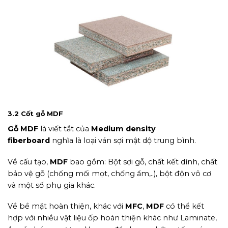
Gỗ MDF là gì
3.2 Cốt gỗ MDF
Gỗ MDF
là viết tắt của
Medium density
fiberboard
nghĩa là loại ván sợi mật dộ trung bình.
Về cấu tạo,
MDF
bao gồm: Bột sợi gỗ, chất kết dính, chất
bảo vệ gỗ (chống mối mọt, chống ẩm,..), bột độn vô cơ
và một số phụ gia khác.
Về bề mặt hoàn thiện, khác với
MFC
,
MDF
có thể kết
hợp với nhiều vật liệu ốp hoàn thiện khác như Laminate,