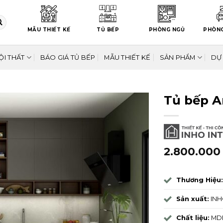
MẪU THIẾT KẾ
TỦ BẾP
PHÒNG NGỦ
PHÒN
ỘI THẤT
BÁO GIÁ TỦ BẾP
MẪU THIẾT KẾ
SẢN PHẨM
DỰ
Tủ bếp 
2.800.00
Thương Hiệu:
Sản xuất:
INHO
Chất liệu:
MDF