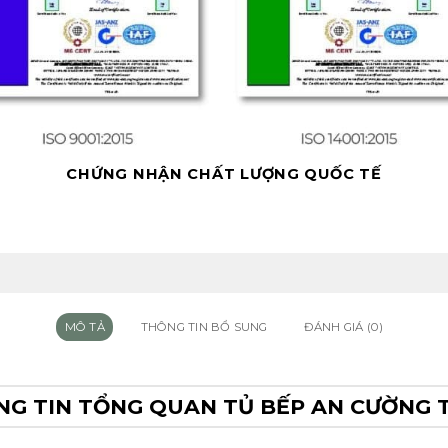
CHỨNG NHẬN CHẤT LƯỢNG QUỐC TẾ
MÔ TẢ
THÔNG TIN BỔ SUNG
ĐÁNH GIÁ (0)
G TIN TỔNG QUAN TỦ BẾP AN CƯỜNG 