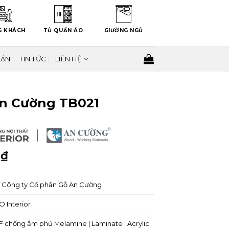
G KHÁCH
TỦ QUẦN ÁO
GIƯỜNG NGỦ
 ÁN
TIN TỨC
LIÊN HỆ
An Cường TB021
0
₫
Công ty Cổ phần Gỗ An Cường
 Interior
 chống ẩm phủ Melamine | Laminate | Acrylic