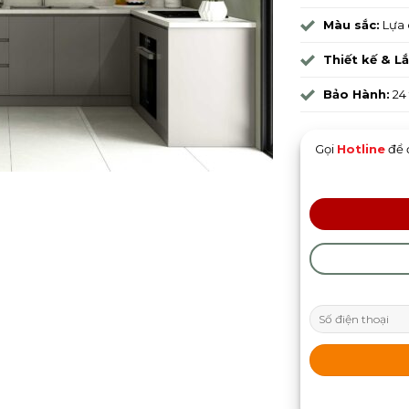
Màu sắc:
Lựa 
Thiết kế & L
Bảo Hành:
24
Gọi
Hotline
để 