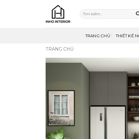
Bỏ
qua
Tìm
nội
kiếm:
dung
TRANG CHỦ
THIẾT KẾ N
TRANG CHỦ