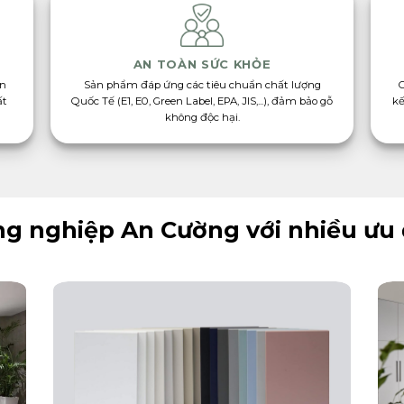
AN TOÀN SỨC KHỎE
àn
Sản phẩm đáp ứng các tiêu chuẩn chất lượng
ất
Quốc Tế (E1, E0, Green Label, EPA, JIS,...), đảm bảo gỗ
kế
không độc hại.
g nghiệp An Cường với nhiều ưu 