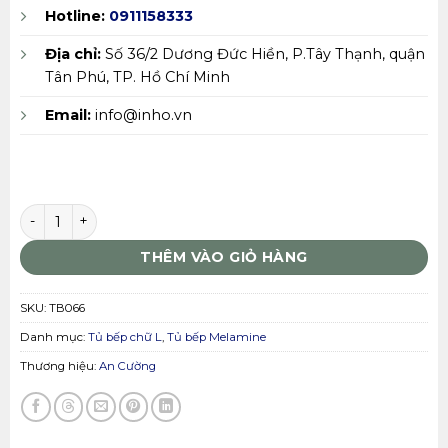
Hotline:
0911158333
Địa chỉ:
Số 36/2 Dương Đức Hiền, P.Tây Thạnh, quận
Tân Phú, TP. Hồ Chí Minh
Email:
info@inho.vn
Tủ bếp An Cường TB066 số lượng
THÊM VÀO GIỎ HÀNG
SKU:
TB066
Danh mục:
Tủ bếp chữ L
,
Tủ bếp Melamine
Thương hiệu:
An Cường