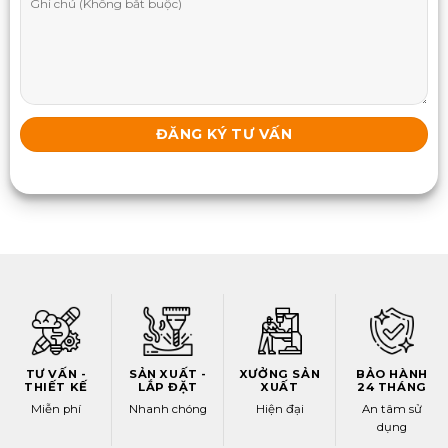
TƯ VẤN -
SẢN XUẤT -
XƯỞNG SẢN
BẢO HÀNH
THIẾT KẾ
LẮP ĐẶT
XUẤT
24 THÁNG
Miễn phí
Nhanh chóng
Hiện đại
An tâm sử
dụng