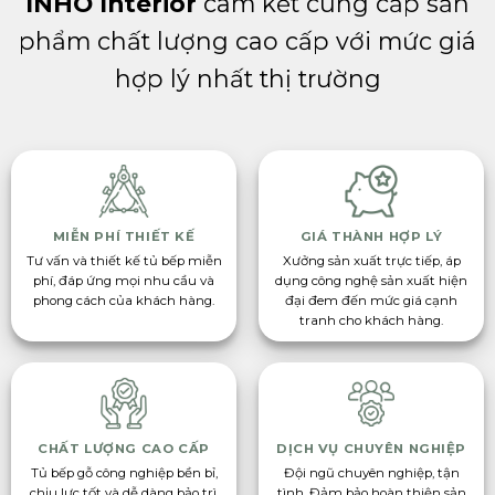
INHO Interior
cam kết cung cấp sản
phẩm chất lượng cao cấp với mức giá
hợp lý nhất thị trường
MIỄN PHÍ THIẾT KẾ
GIÁ THÀNH HỢP LÝ
Tư vấn và thiết kế tủ bếp miễn
Xưởng sản xuất trực tiếp, áp
phí, đáp ứng mọi nhu cầu và
dụng công nghệ sản xuất hiện
phong cách của khách hàng.
đại đem đến mức giá cạnh
tranh cho khách hàng.
CHẤT LƯỢNG CAO CẤP
DỊCH VỤ CHUYÊN NGHIỆP
Tủ bếp gỗ công nghiệp bền bỉ,
Đội ngũ chuyên nghiệp, tận
chịu lực tốt và dễ dàng bảo trì,
tình. Đảm bảo hoàn thiện sản