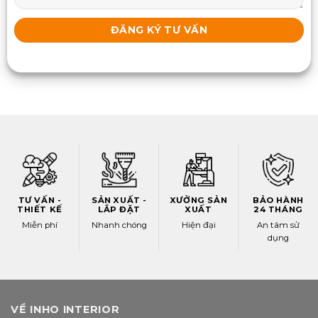
TƯ VẤN -
SẢN XUẤT -
XƯỞNG SẢN
BẢO HÀNH
THIẾT KẾ
LẮP ĐẶT
XUẤT
24 THÁNG
Miễn phí
Nhanh chóng
Hiện đại
An tâm sử
dụng
VỀ INHO INTERIOR