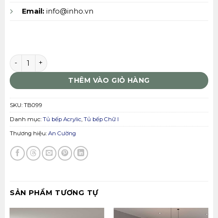
Email:
info@inho.vn
Tủ bếp An Cường TB099 số lượng
THÊM VÀO GIỎ HÀNG
SKU:
TB099
Danh mục:
Tủ bếp Acrylic
,
Tủ bếp Chữ I
Thương hiệu:
An Cường
SẢN PHẨM TƯƠNG TỰ