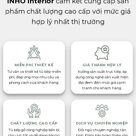
INHO Interior
cam kết cung cấp sản
phẩm chất lượng cao cấp với mức giá
hợp lý nhất thị trường
MIỄN PHÍ THIẾT KẾ
GIÁ THÀNH HỢP LÝ
Tư vấn và thiết kế tủ bếp miễn
Xưởng sản xuất trực tiếp, áp
phí, đáp ứng mọi nhu cầu và
dụng công nghệ sản xuất hiện
phong cách của khách hàng.
đại đem đến mức giá cạnh
tranh cho khách hàng.
CHẤT LƯỢNG CAO CẤP
DỊCH VỤ CHUYÊN NGHIỆP
Tủ bếp gỗ công nghiệp bền bỉ,
Đội ngũ chuyên nghiệp, tận
chịu lực tốt và dễ dàng bảo trì,
tình. Đảm bảo hoàn thiện sản