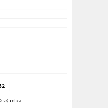
32
i diện nhau.