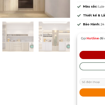
Màu sắc:
Lựa 
Thiết kế & L
Bảo Hành:
24
Gọi
Hotline
để 