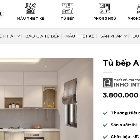
MẪU THIẾT KẾ
TỦ BẾP
PHÒNG NGỦ
PHÒN
ỘI THẤT
BÁO GIÁ TỦ BẾP
MẪU THIẾT KẾ
SẢN PHẨM
DỰ
Tủ bếp A
3.800.00
Thương Hiệu:
Sản xuất:
INHO
Chất liệu:
MDF