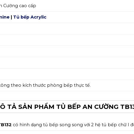
n Cường cao cấp
mine
|
Tủ bếp Acrylic
 công theo kích thước phòng bếp thực tế.
Ô TẢ SẢN PHẨM TỦ BẾP AN CƯỜNG TB1
B132
có hình dạng tủ bếp song song với 2 hệ tủ bếp chữ I đố