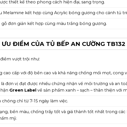
ợc thiết kế theo phong cách hiện đại, sang trọng.
ệu Melamine kết hợp cùng Acrylic bóng gương cho cánh tủ tr
 gỗ đơn giản kết hợp cùng màu trắng bóng gương.
ƯU ĐIỂM CỦA TỦ BẾP AN CƯỜNG TB132
 điểm vượt trội như:
g cao cấp với độ bền cao và khả năng chống mối mọt, cong v
là đơn vị đạt được nhiều chứng nhận về môi trường và an t
 nhận
Green Label
về sản phẩm xanh – sạch – thân thiện với m
h chóng chỉ từ 7-15 ngày làm việc.
ạng, bền màu, chống trầy tốt và giá thành tốt nhất trong các l
thẩm mỹ.