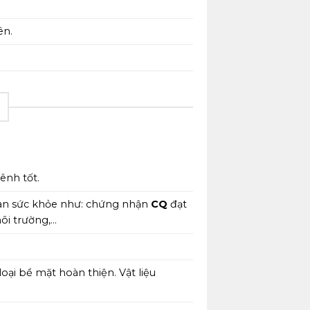
ên.
ênh tốt.
oàn sức khỏe như: chứng nhận
CQ
đạt
ôi trường,…
oại bề mặt hoàn thiện. Vật liệu