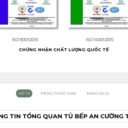
CHỨNG NHẬN CHẤT LƯỢNG QUỐC TẾ
MÔ TẢ
THÔNG TIN BỔ SUNG
ĐÁNH GIÁ (0)
G TIN TỔNG QUAN TỦ BẾP AN CƯỜNG 