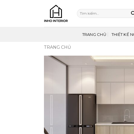
Bỏ
qua
Tìm
nội
kiếm:
dung
TRANG CHỦ
THIẾT KẾ N
TRANG CHỦ