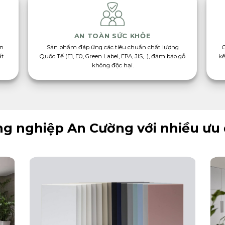
AN TOÀN SỨC KHỎE
àn
Sản phẩm đáp ứng các tiêu chuẩn chất lượng
ất
Quốc Tế (E1, E0, Green Label, EPA, JIS,...), đảm bảo gỗ
kế
không độc hại.
g nghiệp An Cường với nhiều ưu 