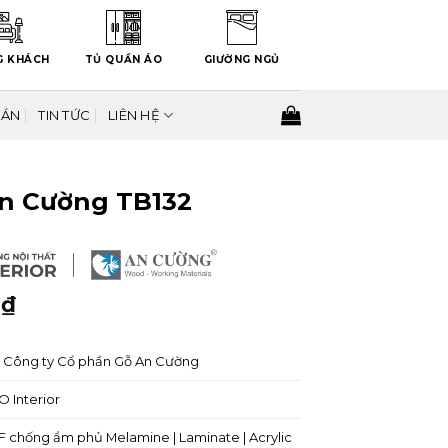
G KHÁCH
TỦ QUẦN ÁO
GIƯỜNG NGỦ
 ÁN
TIN TỨC
LIÊN HỆ
n Cường TB132
0
₫
Công ty Cổ phần Gỗ An Cường
 Interior
 chống ẩm phủ Melamine | Laminate | Acrylic