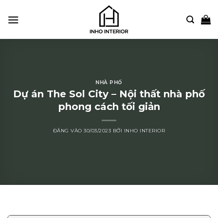
Bỏ
qua
nội
dung
NHÀ PHỐ
Dự án The Sol City – Nội thất nhà phố
phong cách tối giản
ĐĂNG VÀO
30/03/2023
BỞI
INHO INTERIOR