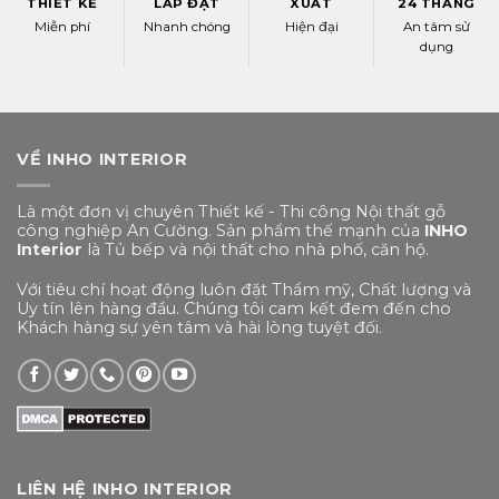
THIẾT KẾ
LẮP ĐẶT
XUẤT
24 THÁNG
Miễn phí
Nhanh chóng
Hiện đại
An tâm sử
dụng
VỀ INHO INTERIOR
Là một đơn vị chuyên Thiết kế - Thi công Nội thất gỗ
công nghiệp An Cường. Sản phẩm thế mạnh của
INHO
Interior
là Tủ bếp và nội thất cho nhà phố, căn hộ.
Với tiêu chí hoạt động luôn đặt Thẩm mỹ, Chất lượng và
Uy tín lên hàng đầu. Chúng tôi cam kết đem đến cho
Khách hàng sự yên tâm và hài lòng tuyệt đối.
LIÊN HỆ INHO INTERIOR