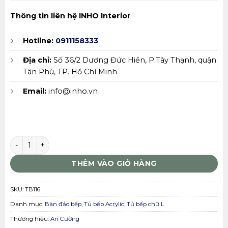
Thông tin liên hệ INHO Interior
Hotline:
0911158333
Địa chỉ:
Số 36/2 Dương Đức Hiền, P.Tây Thạnh, quận
Tân Phú, TP. Hồ Chí Minh
Email:
info@inho.vn
Tủ bếp An Cường TB116 số lượng
THÊM VÀO GIỎ HÀNG
SKU:
TB116
Danh mục:
Bàn đảo bếp
,
Tủ bếp Acrylic
,
Tủ bếp chữ L
Thương hiệu:
An Cường