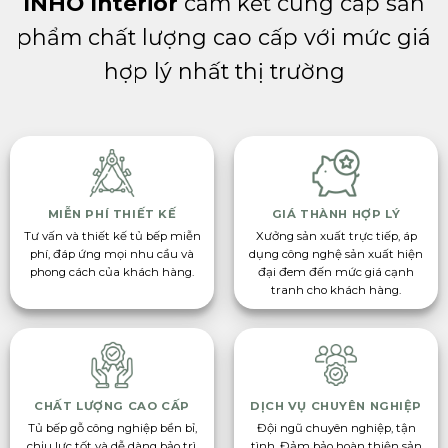
INHO Interior
cam kết cung cấp sản
phẩm chất lượng cao cấp với mức giá
hợp lý nhất thị trường
MIỄN PHÍ THIẾT KẾ
GIÁ THÀNH HỢP LÝ
Tư vấn và thiết kế tủ bếp miễn
Xưởng sản xuất trực tiếp, áp
phí, đáp ứng mọi nhu cầu và
dụng công nghệ sản xuất hiện
phong cách của khách hàng.
đại đem đến mức giá cạnh
tranh cho khách hàng.
CHẤT LƯỢNG CAO CẤP
DỊCH VỤ CHUYÊN NGHIỆP
Tủ bếp gỗ công nghiệp bền bỉ,
Đội ngũ chuyên nghiệp, tận
chịu lực tốt và dễ dàng bảo trì,
tình. Đảm bảo hoàn thiện sản