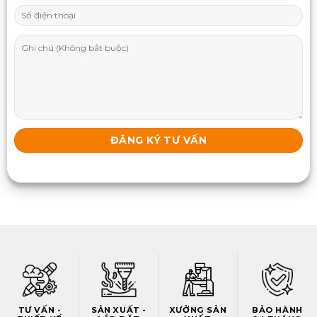
TƯ VẤN -
SẢN XUẤT -
XƯỞNG SẢN
BẢO HÀNH