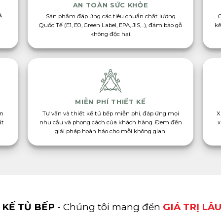
AN TOÀN SỨC KHỎE
ễ
Sản phẩm đáp ứng các tiêu chuẩn chất lượng
Quốc Tế (E1, E0, Green Label, EPA, JIS,...), đảm bảo gỗ
kế
không độc hại.
MIỄN PHÍ THIẾT KẾ
àn
Tư vấn và thiết kế tủ bếp miễn phí, đáp ứng mọi
X
ất
nhu cầu và phong cách của khách hàng. Đem đến
x
giải pháp hoàn hảo cho mỗi không gian.
 KẾ TỦ BẾP
- Chúng tôi mang đến
GIÁ TRỊ LÂ