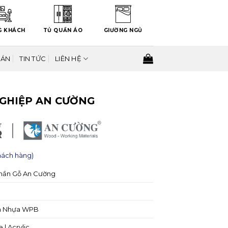
G KHÁCH
TỦ QUẦN ÁO
GIƯỜNG NGỦ
 ÁN
TIN TỨC
LIÊN HỆ
NGHIỆP AN CƯỜNG
hách hàng)
hần Gỗ An Cường
n Nhựa WPB
| Acrylic