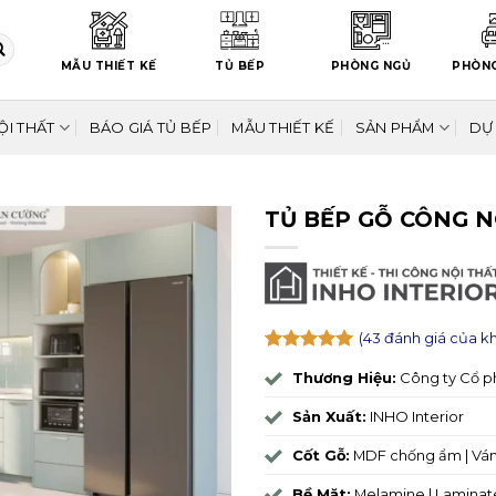
MẪU THIẾT KẾ
TỦ BẾP
PHÒNG NGỦ
PHÒN
ỘI THẤT
BÁO GIÁ TỦ BẾP
MẪU THIẾT KẾ
SẢN PHẨM
DỰ
TỦ BẾP GỖ CÔNG 
(
43
đánh giá của k
5
43
trên 5
Thương Hiệu:
Công ty Cổ p
dựa trên
đánh giá
Sản Xuất:
INHO Interior
Cốt Gỗ:
MDF chống ẩm | Vá
Bề Mặt:
Melamine | Laminate 