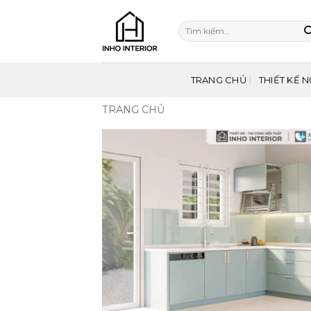
Bỏ
qua
Tìm
nội
kiếm:
dung
TRANG CHỦ
THIẾT KẾ N
TRANG CHỦ