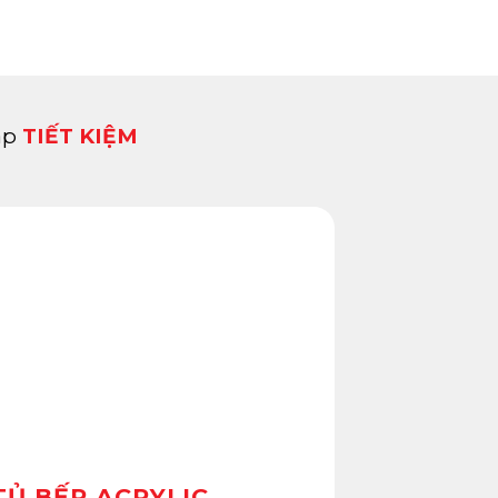
áp
TIẾT KIỆM
TỦ BẾP ACRYLIC