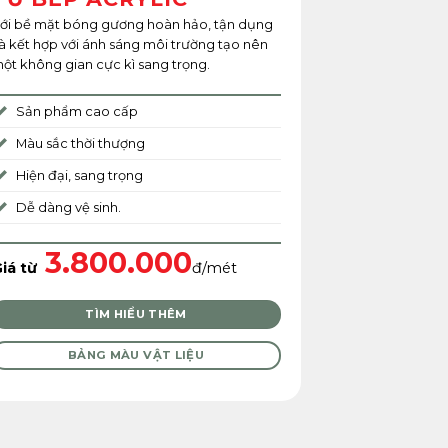
ới bề mặt bóng gương hoàn hảo, tận dụng
à kết hợp với ánh sáng môi trường tạo nên
ột không gian cực kì sang trọng.
Sản phẩm cao cấp
Màu sắc thời thượng
Hiện đại, sang trọng
Dễ dàng vệ sinh.
3.800.000
iá từ
đ/mét
TÌM HIỂU THÊM
BẢNG MÀU VẬT LIỆU