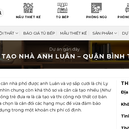
MẪU THIẾT KẾ
TỦ BẾP
PHÒNG NGỦ
PHÒN
ỘI THẤT
BÁO GIÁ TỦ BẾP
MẪU THIẾT KẾ
SẢN PHẨM
DỰ
Dự án gần đây
 TẠO NHÀ ANH LUÂN – QUẬN BÌNH
TH
 căn nhà phố được anh Luân và vợ sắp cưới là chị Ly
nhìn chung còn khá thô sơ và cần cải tạo nhiều (
Như
Địa
ồng trẻ đưa ra là cải tạo và thi công nội thất cơ bản.
ựa chọn là cân đối các hạng mục để vừa đảm bảo
Khố
ụng trong một khoản chi phí cố định.
Tìn
Thờ