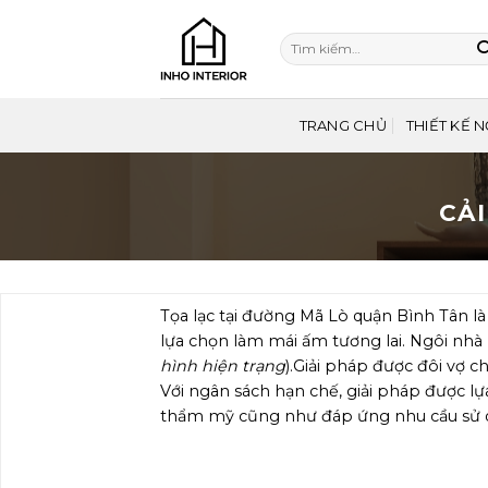
Bỏ
qua
Tìm
nội
kiếm:
dung
TRANG CHỦ
THIẾT KẾ N
CẢI
Tọa lạc tại đường Mã Lò quận Bình Tân là
lựa chọn làm mái ấm tương lai. Ngôi nhà 
hình hiện trạng
).Giải pháp được đôi vợ ch
Với ngân sách hạn chế, giải pháp được l
thẩm mỹ cũng như đáp ứng nhu cầu sử d