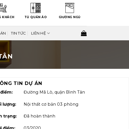
G KHÁCH
TỦ QUẦN ÁO
GIƯỜNG NGỦ
 ÁN
TIN TỨC
LIÊN HỆ
 TÂN
ÔNG TIN DỰ ÁN
 điểm:
Đường Mã Lò, quận Bình Tân
i lượng:
Nội thất cơ bản 03 phòng
h trạng:
Đã hoàn thành
i điểm:
03/2020